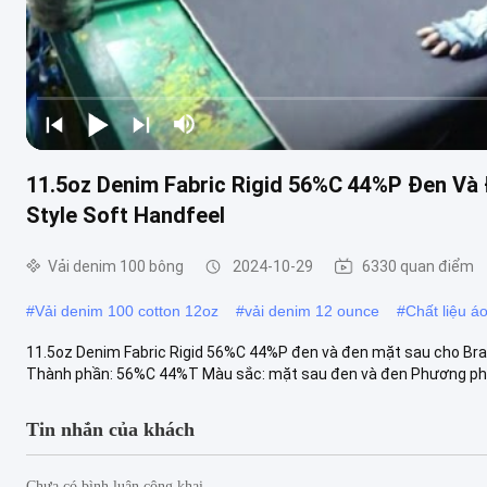
11.5oz Denim Fabric Rigid 56%C 44%P Đen Và 
Style Soft Handfeel
Vải denim 100 bông
2024-10-29
6330 quan điểm
#
Vải denim 100 cotton 12oz
#
vải denim 12 ounce
#
Chất liệu á
11.5oz Denim Fabric Rigid 56%C 44%P đen và đen mặt sau cho Brand
Thành phần: 56%C 44%T Màu sắc: mặt sau đen và đen Phương pháp 
Tin nhắn của khách
Chưa có bình luận công khai