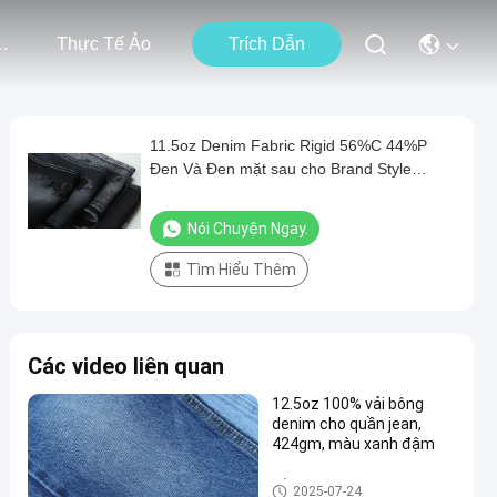
i Chúng Tôi
Thực Tế Ảo
Trích Dẫn
11.5oz Denim Fabric Rigid 56%C 44%P
Đen Và Đen mặt sau cho Brand Style
Jeans Boy Friend Style Soft Handfeel
Nói Chuyện Ngay.
Tìm Hiểu Thêm
Các video liên quan
12.5oz 100% vải bông
denim cho quần jean,
424gm, màu xanh đậm
Vải denim 100 bông
2025-07-24