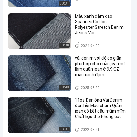
00:31
Màu xanh đậm cao
Spandex Cotton
Polyester Stretch Denim
Jeans Vải
Vải denim căng
00:30
2024-04-20
vải denim với độ co giãn
phù hợp cho quần jean nữ
làm quần jean ở 9,9 OZ
màu xanh đậm
Vải denim căng
00:43
2025-03-20
11oz Đàn ông Vải Denim
đàn hồi Màu chàm Quần
jean có kết cấu mũm mĩm
Chất liệu thô Phong cách
mỏng
Vải bông Polyester Spandex de
03:01
2022-03-21
nim