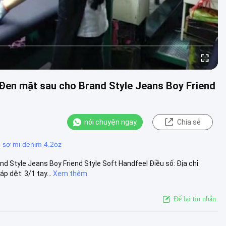
Đen mặt sau cho Brand Style Jeans Boy Friend
nói chuyện ngay.
Chia sẻ
o sơ mi denim 4.2oz
 Style Jeans Boy Friend Style Soft Handfeel Điều số: Địa chỉ:
dệt: 3/1 tay...
Xem thêm
Để lại tin nhắn.