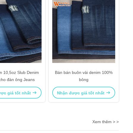
n 10,5oz Slub Denim
Bán bán buôn vải denim 100%
cho đàn ông Jeans
bông
ợc giá tốt nhất
Nhận được giá tốt nhất
Xem thêm > >