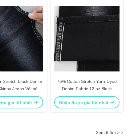
 Stretch Black Denim
76% Cotton Stretch Yarn-Dyed
kinny Jeans Vải bán
Denim Fabric 12 oz Black
buôn
Crosshatch Slub cho nam/phụ nữ
ợc giá tốt nhất
Nhận được giá tốt nhất
Xem thêm > >