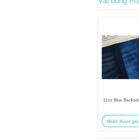
Vải bông Po
11oz Blue Backsid
Nhận được giá