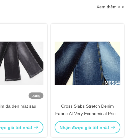
Xem thêm > >
băng
hình
im da đen mặt sau
Cross Slabs Stretch Denim
Fabric At Very Economical Prices
Giá nhà máy
ợc giá tốt nhất
Nhận được giá tốt nhất