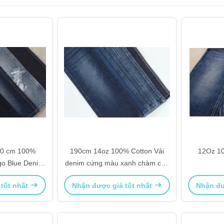
190 cm 100%
190cm 14oz 100% Cotton Vải
12Oz 10
go Blue Denim
denim cứng màu xanh chàm cho
s
quần jean thân thiện với môi
 tốt nhất
Nhận được giá tốt nhất
Nhận đư
trường