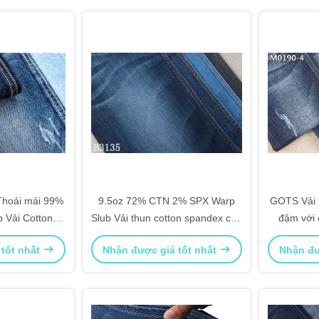
Thoải mái 99%
9.5oz 72% CTN 2% SPX Warp
GOTS Vải 
 Vải Cotton
Slub Vải thun cotton spandex cho
đậm với 
ex
quần jean nữ
 tốt nhất
Nhận được giá tốt nhất
Nhận đư