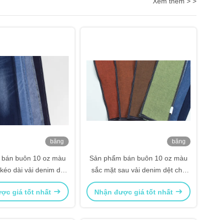
Xem thêm > >
băng
băng
hình
hình
 bán buôn 10 oz màu
Sản phẩm bán buôn 10 oz màu
kéo dài vải denim dệt
sắc mặt sau vải denim dệt cho
ho quần jean
quần jean
ợc giá tốt nhất
Nhận được giá tốt nhất