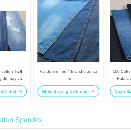
cotton Twill
Vải denim nhẹ 4.5oz cho áo sơ
100 Cotto
g để may váy
mi
Fabric 
n
 tốt nhất
Nhận được giá tốt nhất
Nhận đư
otton Spandex