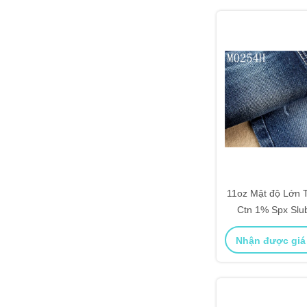
11oz Mật độ Lớn 
Ctn 1% Spx Slub
Spand
Nhận được giá