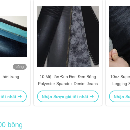
băng
hình
 thời trang
10 Một lần Đen Đen Đen Bông
10oz Super
Polyester Spandex Denim Jeans
Legging S
 tốt nhất
Nhận được giá tốt nhất
Nhận đư
00 bông