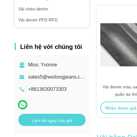
Vải chéo denim
Vải denim PFD RFD
Liên hệ với chúng tôi
Miss. Yvonne
sales5@weilongjeans.com.cn
Vải denim màu xa
+8613630073303
quần áo thờ
Nhận được giá
Liên hệ ngay bây giờ