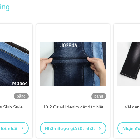
ăng
băng
băng
hình
hình
 Slub Style
10.2 Oz vải denim dệt đặc biệt
Vải den
 tốt nhất
Nhận được giá tốt nhất
Nhận đư