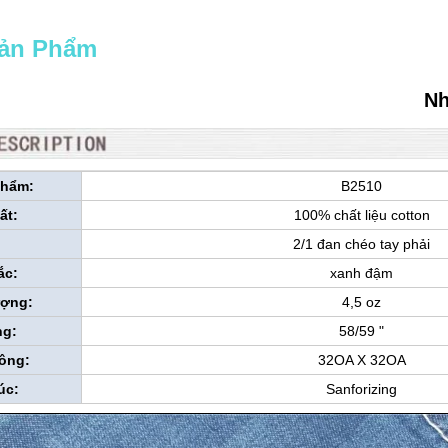
Sản Phẩm
Nh
phẩm:
B2510
ất:
100% chất liệu cotton
:
2/1 đan chéo tay phải
ắc:
xanh đậm
ượng:
4,5 oz
ng:
58/59 "
công:
32OA X 32OA
úc:
Sanforizing