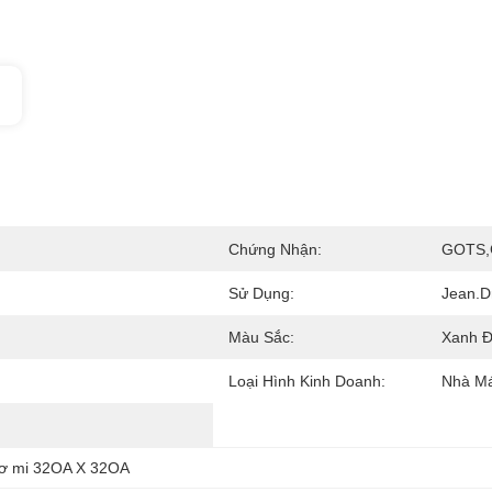
Chứng Nhận:
GOTS,
Sử Dụng:
Jean.D
Màu Sắc:
Xanh 
Loại Hình Kinh Doanh:
Nhà M
sơ mi 32OA X 32OA