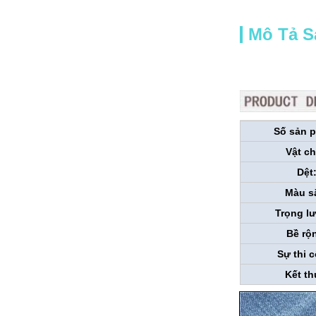
Mô Tả 
Số sản 
Vật ch
Dệt
Màu s
Trọng l
Bề rộ
Sự thi 
Kết th