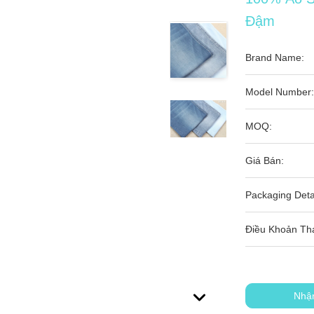
Đậm
Brand Name:
Model Number:
MOQ:
Giá Bán:
Packaging Detai
Điều Khoản Th
Nhậ