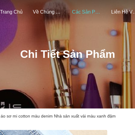
Trang Chủ
Về Chúng Tôi
Các Sản Phẩm
Liên Hệ Vớ
Chi Tiết Sản Phẩm
áo sơ mi cotton màu denim Nhà sản xuất vải màu xanh đậm