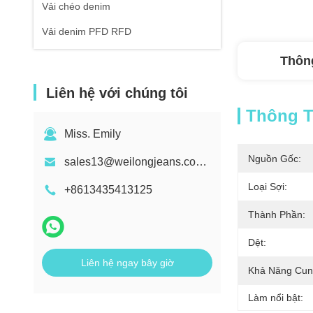
Vải chéo denim
Vải denim PFD RFD
Thông
Liên hệ với chúng tôi
Thông Ti
Miss. Emily
Nguồn Gốc:
sales13@weilongjeans.com.cn
Loại Sợi:
+8613435413125
Thành Phần:
Dệt:
Liên hệ ngay bây giờ
Khả Năng Cun
Làm nổi bật: