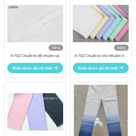
băng
băng
hình
hình
9.7OZ Chuẩn bị để nhuộm vải
9.7OZ Chuẩn bị cho Nhuộm Vải
denim trắng RFD quần jean vải
denim trắng RFD Vải Jeans Fro
fro may nhuộm
Nhuộm
Nhận được giá tốt nhất
Nhận được giá tốt nhất