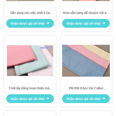
Sẵn sàng cho việc chết 9 Oz
Kem sẵn sàng để nhuộm Vải dệt
305gsm Hai lớp dệt kim giả
kim giả PFD RFD Vải denim RFD
denim Chất liệu vải denim màu
Vải dobby
Nhận được giá tốt nhất
Nhận được giá tốt nhất
be
Chất tẩy trắng hoàn thiện màu
Pfd Rfd 8.6oz Vải Cotton
hồng Quần jean hai lớp RFD PFD
Polyester Spandex Lõi kép Nhẹ
Vải denim
Nhận được giá tốt nhất
Nhận được giá tốt nhất