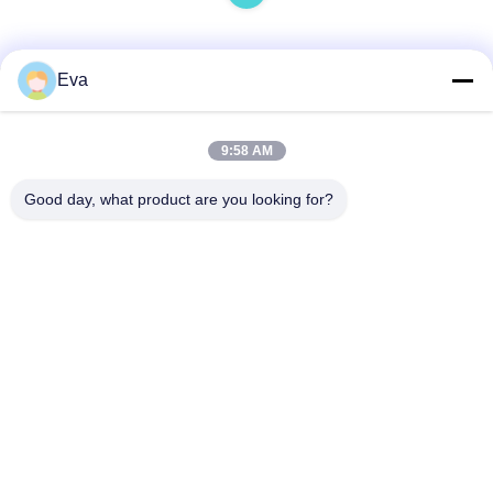
Eva
Liên hệ nhanh
9:58 AM
Địa chỉ
Good day, what product are you looking for?
Khu công nghiệp Gaohai, Jinsha, Danzao Town, Nanhai
District, Foshan City, Quảng Đông, P.R.CHINA
điện thoại
86-757-85418969
E-mail
sales5@weilongjeans.com.cn