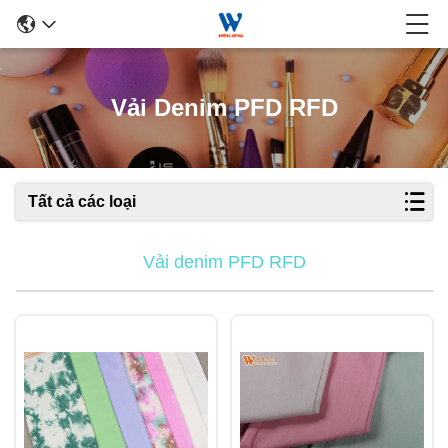
Vải Denim PFD RFD
Tất cả các loại
Vải denim PFD RFD