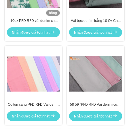
băng
hình
10oz PFD RFD vải denim cho
Vải bọc denim trắng 10 Oz Chất
quần jean
liệu cuộn vải denim căng
Nhận được giá tốt nhất
Nhận được giá tốt nhất
Cotton căng PFD RFD Vải denim
58 59 "PFD RFD Vải denim cuộn
Chất liệu Lycra đầy đủ cho Jean
Vải denim màu hồng được in tùy
mùa hè
chỉnh tại sân
Nhận được giá tốt nhất
Nhận được giá tốt nhất