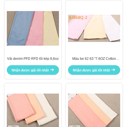
Vải denim PFD RFD lõi kép 8,6oz
Màu be 62 63 "7.6OZ Cotton
Lycra Trắng PFD RFD Vải denim
Chất liệu denim màu hồng
Nhận được giá tốt nhất
Nhận được giá tốt nhất