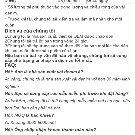
40HQ
45,000 mét
<= 40 ngày
* Số lượng tải phụ thuộc vào trọng lượng và chiều rộng của vải
denim.
* Trước khi tải, chúng tôi sẽ kiểm tra và làm mã nhãn cho mỗi
cuộn.
Dịch vụ của chúng tôi
1Chúng tôi là nhà sản xuất, thiết kế OEM được chào đón.
2Chúng tôi sẽ trả lời bạn trong vòng 24 giờ.
3Chúng tôi sẽ tập trung vào số theo dõi của bạn mọi lúc cho đến
khi bạn nhận được sản phẩm của bạn.
Nếu bạn có bất kỳ vấn đề nào về chúng, chúng tôi sẽ cung
cấp cho bạn giải pháp và dịch vụ tốt nhất.
FAQ:
Hỏi:
Anh là nhà sản xuất vải denim à?
A
:
Vâng, chúng tôi là nhà sản xuất vải denim với hơn 30 năm kinh
nghiệm
Hỏi:
Bạn sẽ cung cấp các mẫu miễn phí trước khi đặt hàng?
A:
dưới 5m, chúng tôi có thể cung cấp mẫu miễn phí cho bạn, nếu
hơn 5m, bạn cần phải trả phí.
Hỏi:
MOQ là bao nhiêu?
A:
Khoảng 3000-5000 mét.
Hỏi:
Ông chấp nhận khoản thanh toán nào?