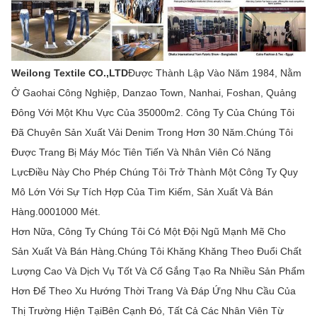
Weilong Textile CO.,LTD
Được Thành Lập Vào Năm 1984, Nằm
Ở Gaohai Công Nghiệp, Danzao Town, Nanhai, Foshan, Quảng
Đông Với Một Khu Vực Của 35000m2. Công Ty Của Chúng Tôi
Đã Chuyên Sản Xuất Vải Denim Trong Hơn 30 Năm.Chúng Tôi
Được Trang Bị Máy Móc Tiên Tiến Và Nhân Viên Có Năng
LựcĐiều Này Cho Phép Chúng Tôi Trở Thành Một Công Ty Quy
Mô Lớn Với Sự Tích Hợp Của Tìm Kiếm, Sản Xuất Và Bán
Hàng.0001000 Mét.
Hơn Nữa, Công Ty Chúng Tôi Có Một Đội Ngũ Mạnh Mẽ Cho
Sản Xuất Và Bán Hàng.Chúng Tôi Khăng Khăng Theo Đuổi Chất
Lượng Cao Và Dịch Vụ Tốt Và Cố Gắng Tạo Ra Nhiều Sản Phẩm
Hơn Để Theo Xu Hướng Thời Trang Và Đáp Ứng Nhu Cầu Của
Thị Trường Hiện TạiBên Cạnh Đó, Tất Cả Các Nhân Viên Từ