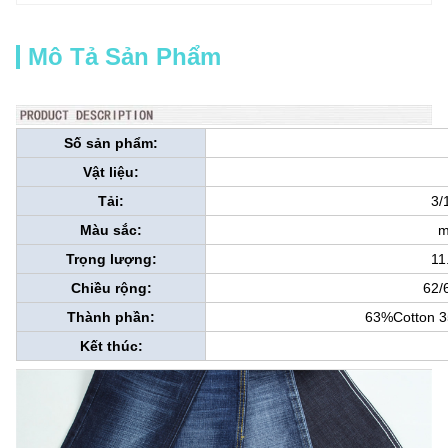
Mô Tả Sản Phẩm
Số sản phẩm:
Vật liệu:
Tải:
3/
Màu sắc:
m
Trọng lượng:
11
Chiều rộng:
62/
Thành phần:
63%Cotton 3
Kết thúc: