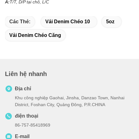
A:
T/T, D/P tại chỗ, L/C
Các Thẻ:
Vải Denim Chéo 10
5oz
Vải Denim Chéo Căng
Liên hệ nhanh
Địa chỉ
Khu công nghiệp Gaohai, Jinsha, Danzao Town, Nanhai
District, Foshan City, Quảng Đông, P.R.CHINA
điện thoại
86-757-85418969
E-mail