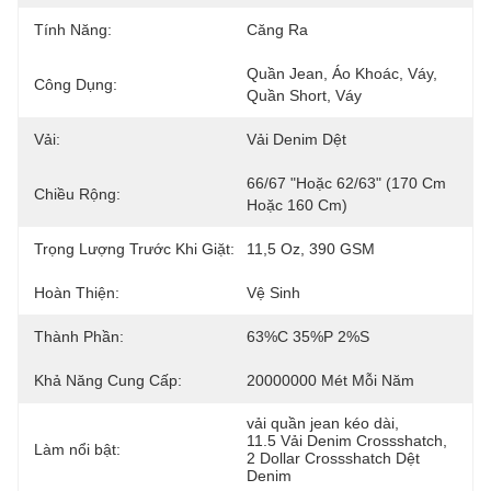
Tính Năng:
Căng Ra
Quần Jean, Áo Khoác, Váy, 
Công Dụng:
Quần Short, Váy
Vải:
Vải Denim Dệt
66/67 "hoặc 62/63" (170 Cm 
Chiều Rộng:
Hoặc 160 Cm)
Trọng Lượng Trước Khi Giặt:
11,5 Oz, 390 GSM
Hoàn Thiện:
Vệ Sinh
Thành Phần:
63%C 35%p 2%s
Khả Năng Cung Cấp:
20000000 Mét Mỗi Năm
vải quần jean kéo dài
, 
11.5 Vải Denim Crossshatch
, 
Làm nổi bật:
2 Dollar Crossshatch Dệt 
Denim