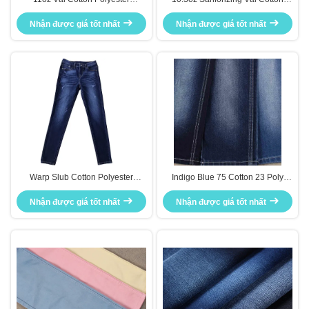
Spandex Denim
Polyester Polyester Màu xanh
Nhận được giá tốt nhất
Nhận được giá tốt nhất
đậm
Warp Slub Cotton Polyester
Indigo Blue 75 Cotton 23 Poly
Denim Vải
Cotton Polyester Denim Vải với 2
Nhận được giá tốt nhất
Nhận được giá tốt nhất
Spandex