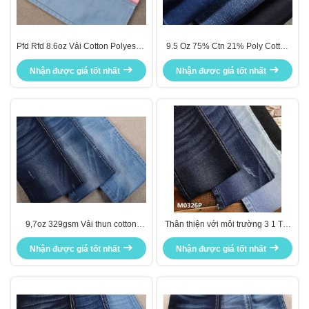
Pfd Rfd 8.6oz Vải Cotton Polyester
9.5 Oz 75% Ctn 21% Poly Cotton
Spandex Lõi kép Nhẹ
Spandex Vải denim Chất liệu co
Nhận được giá tốt nhất
Nhận được giá tốt nhất
giãn
9,7oz 329gsm Vải thun cotton
Thân thiện với môi trường 3 1 Tay
Polyester co giãn cho quần jean
phải Twill 10 Oz 98 Cotton 2 Vải
Nhận được giá tốt nhất
trẻ em nữ
Nhận được giá tốt nhất
denim Lycra