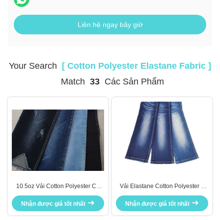
Liên hệ ngay bây giờ
Your Search
[ Cotton Polyester Elastane Fabric ]
Match
33
Các Sản Phẩm
10.5oz Vải Cotton Polyester Co
Vải Elastane Cotton Polyester 9
giãn 70 Ctn 25.5 Poly 2 Spx
Oz
Nhận được giá tốt nhất
Nhận được giá tốt nhất