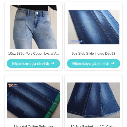
10oz 339g Poly Cotton Lycra Vải
9oz Slub Style Indigo Dệt 98
Cotton Polyester Elastane Vải cho
Cotton 2 Vải Elastane Chất liệu
Nhận được giá tốt nhất
quần jean nữ
Nhận được giá tốt nhất
jean denim
11oz Vải Cotton Polyester
10.3oz Sanforizing Vải Cotton