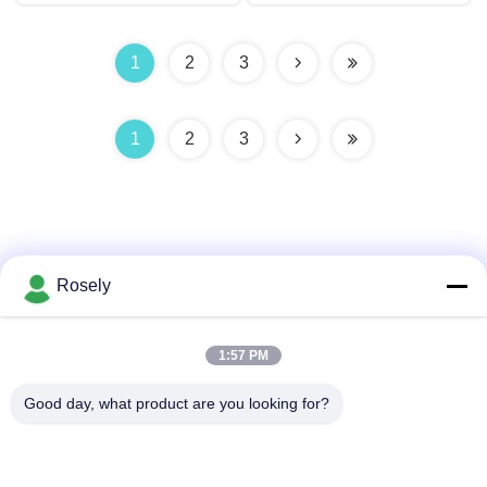
1
2
3
1
2
3
Rosely
Liên hệ nhanh
1:57 PM
Địa chỉ
Good day, what product are you looking for?
Khu công nghiệp Gaohai, Jinsha, Danzao Town, Nanhai
District, Foshan City, Quảng Đông, P.R.CHINA
điện thoại