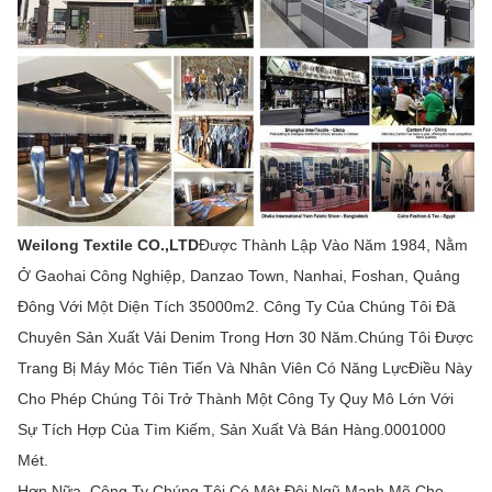
Weilong Textile CO.,LTD
Được Thành Lập Vào Năm 1984, Nằm
Ở Gaohai Công Nghiệp, Danzao Town, Nanhai, Foshan, Quảng
Đông Với Một Diện Tích 35000m2. Công Ty Của Chúng Tôi Đã
Chuyên Sản Xuất Vải Denim Trong Hơn 30 Năm.Chúng Tôi Được
Trang Bị Máy Móc Tiên Tiến Và Nhân Viên Có Năng LựcĐiều Này
Cho Phép Chúng Tôi Trở Thành Một Công Ty Quy Mô Lớn Với
Sự Tích Hợp Của Tìm Kiếm, Sản Xuất Và Bán Hàng.0001000
Mét.
Hơn Nữa, Công Ty Chúng Tôi Có Một Đội Ngũ Mạnh Mẽ Cho