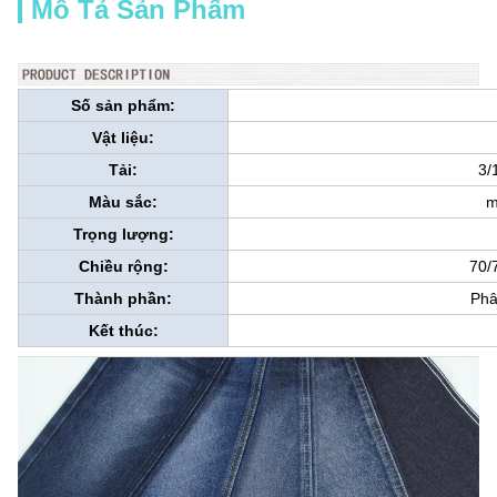
Mô Tả Sản Phẩm
Số sản phẩm:
Vật liệu:
Tải:
3/
Màu sắc:
m
Trọng lượng:
Chiều rộng:
70/
Thành phần:
Phâ
Kết thúc: