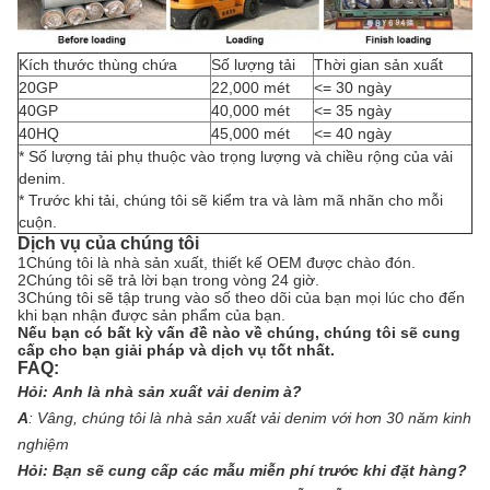
Kích thước thùng chứa
Số lượng tải
Thời gian sản xuất
20GP
22,000 mét
<= 30 ngày
40GP
40,000 mét
<= 35 ngày
40HQ
45,000 mét
<= 40 ngày
* Số lượng tải phụ thuộc vào trọng lượng và chiều rộng của vải
denim.
* Trước khi tải, chúng tôi sẽ kiểm tra và làm mã nhãn cho mỗi
cuộn.
Dịch vụ của chúng tôi
1Chúng tôi là nhà sản xuất, thiết kế OEM được chào đón.
2Chúng tôi sẽ trả lời bạn trong vòng 24 giờ.
3Chúng tôi sẽ tập trung vào số theo dõi của bạn mọi lúc cho đến
khi bạn nhận được sản phẩm của bạn.
Nếu bạn có bất kỳ vấn đề nào về chúng, chúng tôi sẽ cung
cấp cho bạn giải pháp và dịch vụ tốt nhất.
FAQ:
Hỏi:
Anh là nhà sản xuất vải denim à?
A
:
Vâng, chúng tôi là nhà sản xuất vải denim với hơn 30 năm kinh
nghiệm
Hỏi:
Bạn sẽ cung cấp các mẫu miễn phí trước khi đặt hàng?