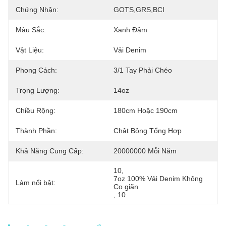
Chứng Nhận:
GOTS,GRS,BCI
Màu Sắc:
Xanh Đậm
Vật Liệu:
Vải Denim
Phong Cách:
3/1 Tay Phải Chéo
Trọng Lượng:
14oz
Chiều Rộng:
180cm Hoặc 190cm
Thành Phần:
Chât Bông Tổng Hợp
Khả Năng Cung Cấp:
20000000 Mỗi Năm
10
, 
7oz 100% Vải Denim Không 
Làm nổi bật:
Co giãn
, 
10