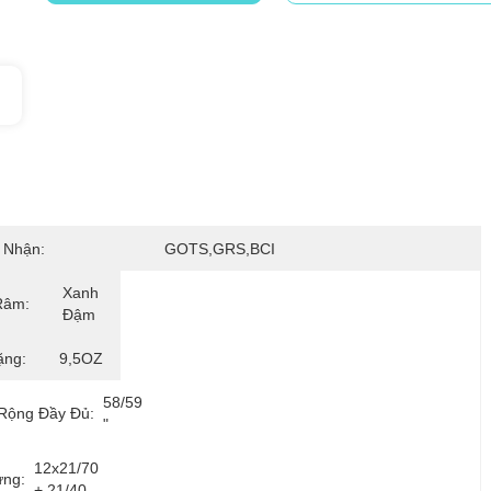
 Nhận:
GOTS,GRS,BCI
Xanh 
Râm:
Đậm
ặng:
9,5OZ
58/59 
Rộng Đầy Đủ:
"
12x21/70 
ựng:
+ 21/40