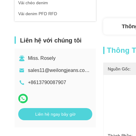
Vải chéo denim
Vải denim PFD RFD
Thông
Liên hệ với chúng tôi
Thông Ti
Miss. Rosely
Nguồn Gốc:
sales11@weilongjeans.com.cn
+8613790087907
Liên hệ ngay bây giờ
Thành Phần: