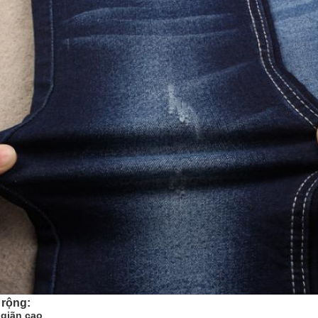
rộng:
 giãn cao