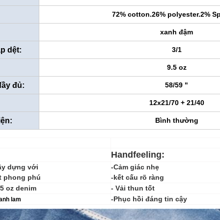
:
72% cotton.26% polyester.2% S
xanh đậm
p dệt:
3/1
9.5 oz
đầy đủ:
58/59 "
12x21/70 + 21/40
iện:
Bình thường
Handfeeling:
ây dựng với
-Cảm giác nhẹ
t phong phú
-kết cấu rõ ràng
,5 oz denim
- Vải thun tốt
-Phục hồi đáng tin cậy
anh lam