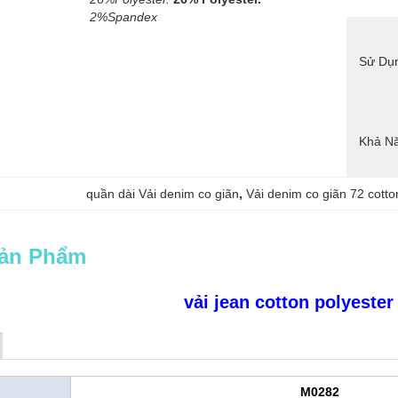
2%Spandex
Sử Dụ
Khả N
quần dài Vải denim co giãn
, 
Vải denim co giãn 72 cotto
Sản Phẩm
vải jean cotton polyester
M0282