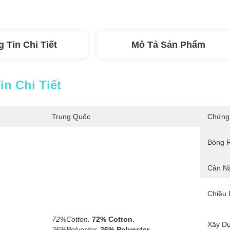
 Tin Chi Tiết
Mô Tả Sản Phẩm
n Chi Tiết
Trung Quốc
Chứng
Bóng 
Cân N
Chiều 
72%Cotton.
72% Cotton.
Xây D
26%Polyester.
26% Polyester.