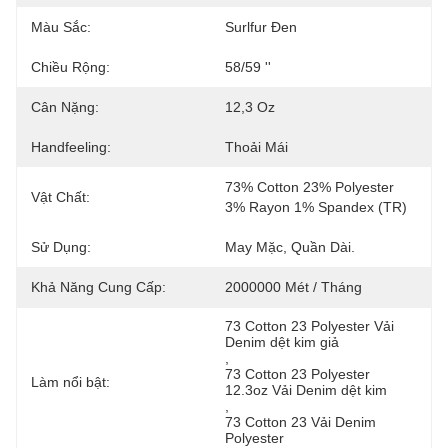
Màu Sắc:
Surlfur Đen
Chiều Rộng:
58/59 ''
Cân Nặng:
12,3 Oz
Handfeeling:
Thoải Mái
73% Cotton 23% Polyester 
Vật Chất:
3% Rayon 1% Spandex (TR)
Sử Dụng:
May Mặc, Quần Dài.
Khả Năng Cung Cấp:
2000000 Mét / Tháng
73 Cotton 23 Polyester Vải 
Denim dệt kim giả
, 
73 Cotton 23 Polyester 
Làm nổi bật:
12.3oz Vải Denim dệt kim
, 
73 Cotton 23 Vải Denim 
Polyester