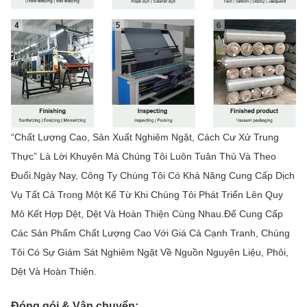
“Chất Lượng Cao, Sản Xuất Nghiêm Ngặt, Cách Cư Xử Trung
Thực” Là Lời Khuyên Mà Chúng Tôi Luôn Tuân Thủ Và Theo
Đuổi.Ngày Nay, Công Ty Chúng Tôi Có Khả Năng Cung Cấp Dịch
Vụ Tất Cả Trong Một Kể Từ Khi Chúng Tôi Phát Triển Lên Quy
Mô Kết Hợp Dệt, Dệt Và Hoàn Thiện Cùng Nhau.Để Cung Cấp
Các Sản Phẩm Chất Lượng Cao Với Giá Cả Cạnh Tranh, Chúng
Tôi Có Sự Giám Sát Nghiêm Ngặt Về Nguồn Nguyên Liệu, Phôi,
Dệt Và Hoàn Thiện.
Đóng gói & Vận chuyển: