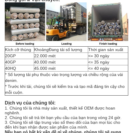
Kích cỡ thùng
KhoảngĐang tải số lượng
Thời gian sản xuất
20GP
22.000 mét
<= 30 ngày
40GP
40.000 mét
<= 35 ngày
40HQ
45.000 mét
<= 40 ngày
* Số lượng tải phụ thuộc vào trọng lượng và chiều rộng của vải
denim.
* Trước khi tải, chúng tôi sẽ kiểm tra và tạo mã đáng tin cậy cho
mỗi cuộn.
Dịch vụ của chúng tôi:
1. Chúng tôi là nhà máy sản xuất, thiết kế OEM được hoan
nghênh.
2. Chúng tôi sẽ trả lời bạn yêu cầu của bạn trong vòng 24 giờ.
3. Chúng tôi sẽ tập trung vào số theo dõi của bạn mọi lúc cho
đến khi bạn nhận được sản phẩm của mình.
Nếu bạn có bất kỳ vấn đề gì về chúng, chúng tôi sẽ cung