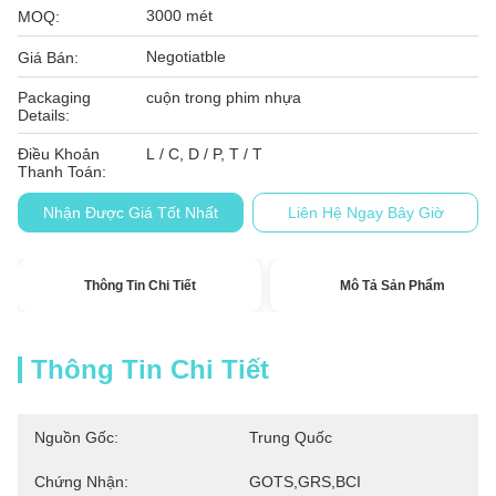
3000 mét
MOQ:
Negotiatble
Giá Bán:
Packaging
cuộn trong phim nhựa
Details:
Điều Khoản
L / C, D / P, T / T
Thanh Toán:
Nhận Được Giá Tốt Nhất
Liên Hệ Ngay Bây Giờ
Thông Tin Chi Tiết
Mô Tả Sản Phẩm
Thông Tin Chi Tiết
Nguồn Gốc:
Trung Quốc
Chứng Nhận:
GOTS,GRS,BCI