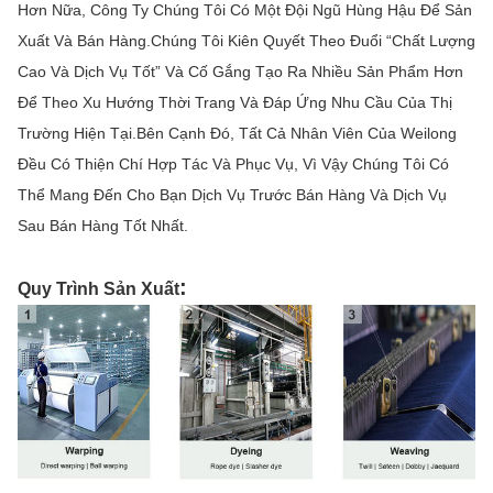
Hơn Nữa, Công Ty Chúng Tôi Có Một Đội Ngũ Hùng Hậu Để Sản
Xuất Và Bán Hàng.Chúng Tôi Kiên Quyết Theo Đuổi “Chất Lượng
Cao Và Dịch Vụ Tốt” Và Cố Gắng Tạo Ra Nhiều Sản Phẩm Hơn
Để Theo Xu Hướng Thời Trang Và Đáp Ứng Nhu Cầu Của Thị
Trường Hiện Tại.Bên Cạnh Đó, Tất Cả Nhân Viên Của Weilong
Đều Có Thiện Chí Hợp Tác Và Phục Vụ, Vì Vậy Chúng Tôi Có
Thể Mang Đến Cho Bạn Dịch Vụ Trước Bán Hàng Và Dịch Vụ
Sau Bán Hàng Tốt Nhất.
:
Quy Trình Sản Xuất