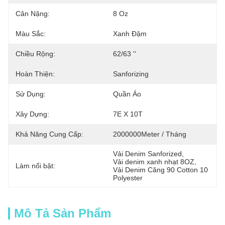
Cân Nặng:
8 Oz
Màu Sắc:
Xanh Đậm
Chiều Rộng:
62/63 ''
Hoàn Thiện:
Sanforizing
Sử Dụng:
Quần Áo
Xây Dựng:
7E X 10T
Khả Năng Cung Cấp:
2000000Meter / Tháng
Vải Denim Sanforized
, 
Vải denim xanh nhạt 8OZ
, 
Làm nổi bật:
Vải Denim Căng 90 Cotton 10 
Polyester
Mô Tả Sản Phẩm