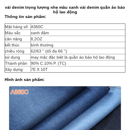
vải denim trọng lượng nhẹ màu xanh vải denim quần áo bảo
hộ lao động
Thông tin sản phẩm:
Mặt hàng số
A360C
Màu sắc
xanh đậm
cân nặng
8,2OZ
kết thúc
bình thường
chiều rộng
62/63 '' (tối đa 66 '')
sử dụng
may mặc đặc biệt là quần áo bảo hộ lao động
Thành phần
90% C.10% P. (TC)
Xây dựng:
7E X 10T
Hình ảnh sản phẩm: