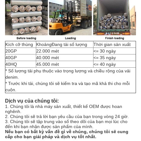
Kích cỡ thùng
KhoảngĐang tải số lượng
Thời gian sản xuất
20GP
22.000 mét
<= 30 ngày
40GP
40.000 mét
<= 35 ngày
40HQ
45.000 mét
<= 40 ngày
* Số lượng tải phụ thuộc vào trọng lượng và chiều rộng của vải
denim.
* Trước khi tải, chúng tôi sẽ kiểm tra và tạo mã khả thi cho mỗi
cuộn.
Dịch vụ của chúng tôi:
1. Chúng tôi là nhà máy sản xuất, thiết kế OEM được hoan
nghênh.
2. Chúng tôi sẽ trả lời bạn yêu cầu của bạn trong vòng 24 giờ.
3. Chúng tôi sẽ tập trung vào số theo dõi của bạn mọi lúc cho
đến khi bạn nhận được sản phẩm của mình.
Nếu bạn có bất kỳ vấn đề gì về chúng, chúng tôi sẽ cung
cấp cho bạn giải pháp và dịch vụ tốt nhất.