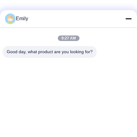
Emily
Liên hệ nhanh
9:27 AM
Địa chỉ
Good day, what product are you looking for?
Khu công nghiệp Gaohai, Jinsha, Danzao Town, Nanhai
District, Foshan City, Quảng Đông, P.R.CHINA
điện thoại
86-757-85418969
E-mail
sales5@weilongjeans.com.cn
Chính sách bảo mật
|
Sơ đồ trang web
| Trung Quốc tốt Chất