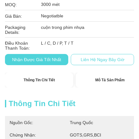
3000 mét
MOQ:
Negotiatble
Giá Bán:
Packaging
cuộn trong phim nhựa
Details:
Điều Khoản
L / C, D / P, T / T
Thanh Toán:
Nhận Được Giá Tốt Nhất
Liên Hệ Ngay Bây Giờ
Thông Tin Chi Tiết
Mô Tả Sản Phẩm
Thông Tin Chi Tiết
Nguồn Gốc:
Trung Quốc
Chứng Nhận:
GOTS,GRS,BCI