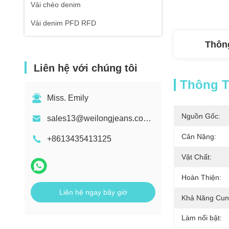
Vải chéo denim
Vải denim PFD RFD
Thông
Liên hệ với chúng tôi
Thông Ti
Miss. Emily
Nguồn Gốc:
sales13@weilongjeans.com.cn
Cân Nặng:
+8613435413125
Vật Chất:
Hoàn Thiện:
Liên hệ ngay bây giờ
Khả Năng Cun
Làm nổi bật: