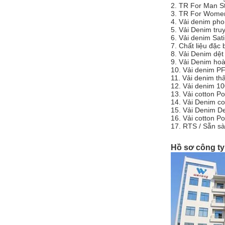
2. TR For Man S
3. TR For Women
4. Vải denim ph
5. Vải Denim tru
6. Vải denim Sat
7. Chất liệu đặc 
8. Vải Denim dệt
9. Vải Denim hoà
10. Vải denim P
11. Vải denim th
12. Vải denim 1
13. Vải cotton P
14. Vải Denim c
15. Vải Denim D
16. Vải cotton P
17. RTS / Sẵn sà
Hồ sơ công ty