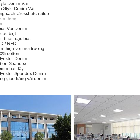
tyle Denim Vải
 Style Denim Vải
ong cách Crosshatch Slub
yền thống
in
biệt Vải Denim
 đặc biệt
n thiện đặc biệt
FD / RFD
ân thiện với môi trường
00% cotton
olyester Denim
otton Spandex
enim hai dây
olyester Spandex Denim
ng giao hàng vải denim
: