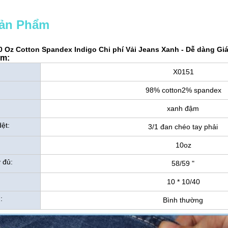
Sản Phẩm
0 Oz Cotton Spandex Indigo Chi phí Vải Jeans Xanh - Dễ dàng Giá
ẩm:
X0151
98% cotton2% spandex
xanh đậm
ệt:
3/1 đan chéo tay phải
10oz
 đủ:
58/59 "
10 * 10/40
:
Bình thường