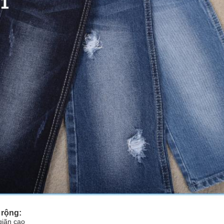
rộng:
giãn cao