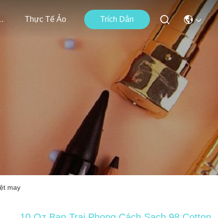
i Chúng Tôi
Thực Tế Ảo
Trích Dẫn
Dệt may
10 Oz Bạn Trai Phong Cách Sạch 98 Cotton