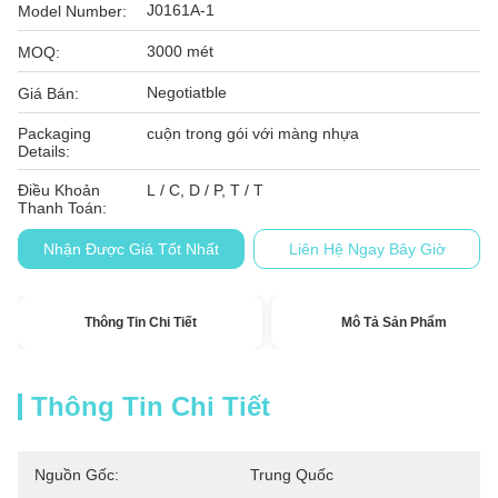
J0161A-1
Model Number:
3000 mét
MOQ:
Negotiatble
Giá Bán:
Packaging
cuộn trong gói với màng nhựa
Details:
Điều Khoản
L / C, D / P, T / T
Thanh Toán:
Nhận Được Giá Tốt Nhất
Liên Hệ Ngay Bây Giờ
Thông Tin Chi Tiết
Mô Tả Sản Phẩm
Thông Tin Chi Tiết
Nguồn Gốc:
Trung Quốc