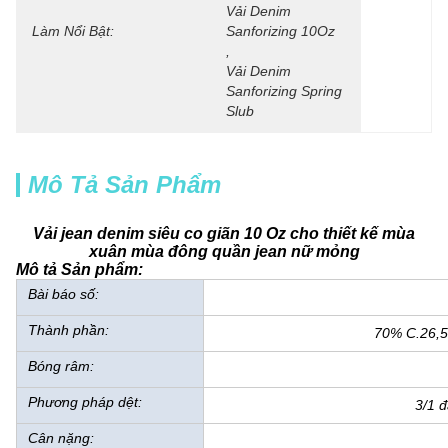
Vải Denim 
Làm Nổi Bật:
Sanforizing 10Oz
, 
Vải Denim 
Sanforizing Spring 
Slub
Mô Tả Sản Phẩm
Vải jean denim siêu co giãn 10 Oz cho thiết kế mùa
xuân mùa đông quần jean nữ mỏng
Mô tả Sản phẩm:
Bài báo số:
Thành phần:
70% C.26,5
Bóng râm:
Phương pháp dệt:
3/1 đ
Cân nặng: