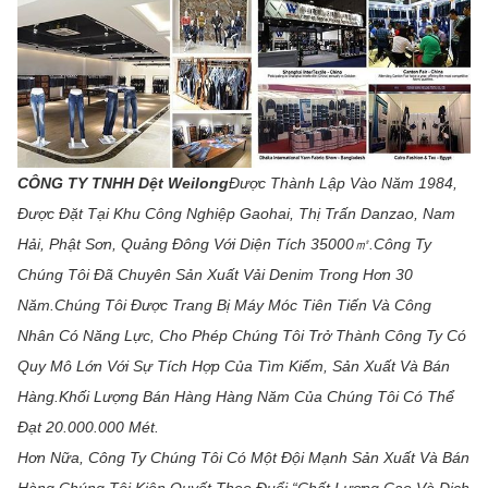
CÔNG TY TNHH Dệt Weilong
Được Thành Lập Vào Năm 1984,
Được Đặt Tại Khu Công Nghiệp Gaohai, Thị Trấn Danzao, Nam
Hải, Phật Sơn, Quảng Đông Với Diện Tích 35000㎡.Công Ty
Chúng Tôi Đã Chuyên Sản Xuất Vải Denim Trong Hơn 30
Năm.Chúng Tôi Được Trang Bị Máy Móc Tiên Tiến Và Công
Nhân Có Năng Lực, Cho Phép Chúng Tôi Trở Thành Công Ty Có
Quy Mô Lớn Với Sự Tích Hợp Của Tìm Kiếm, Sản Xuất Và Bán
Hàng.Khối Lượng Bán Hàng Hàng Năm Của Chúng Tôi Có Thể
Đạt 20.000.000 Mét.
Hơn Nữa, Công Ty Chúng Tôi Có Một Đội Mạnh Sản Xuất Và Bán