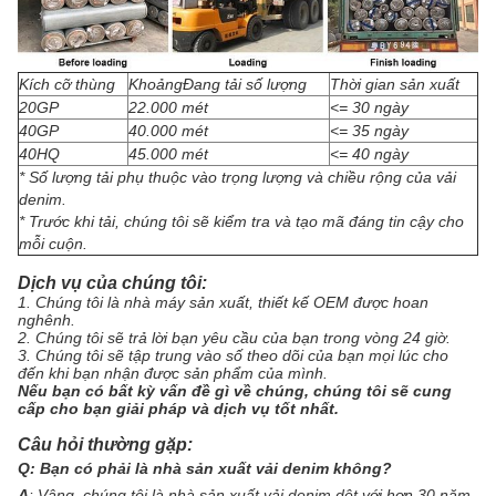
Kích cỡ thùng
KhoảngĐang tải số lượng
Thời gian sản xuất
20GP
22.000 mét
<= 30 ngày
40GP
40.000 mét
<= 35 ngày
40HQ
45.000 mét
<= 40 ngày
* Số lượng tải phụ thuộc vào trọng lượng và chiều rộng của vải
denim.
* Trước khi tải, chúng tôi sẽ kiểm tra và tạo mã đáng tin cậy cho
mỗi cuộn.
Dịch vụ của chúng tôi:
1. Chúng tôi là nhà máy sản xuất, thiết kế OEM được hoan
nghênh.
2. Chúng tôi sẽ trả lời bạn yêu cầu của bạn trong vòng 24 giờ.
3. Chúng tôi sẽ tập trung vào số theo dõi của bạn mọi lúc cho
đến khi bạn nhận được sản phẩm của mình.
Nếu bạn có bất kỳ vấn đề gì về chúng, chúng tôi sẽ cung
cấp cho bạn giải pháp và dịch vụ tốt nhất.
Câu hỏi thường gặp:
Q:
Bạn có phải là nhà sản xuất vải denim không?
A
:
Vâng, chúng tôi là nhà sản xuất vải denim dệt với hơn 30 năm