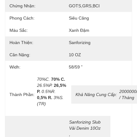
Chứng Nhận:
GOTS,GRS,BCI
Phong Cách:
Siêu Căng
Màu Sắc:
Xanh Đậm
Hoàn Thiện:
Sanforizing
Cân Nặng:
10 OZ
Widh:
58/59 ”
70%C.
70% C.
26.5%P.
26,5% 
P.
0.5%R.
2000000M
Thành Phần:
Khả Năng Cung Cấp:
0,5% R.
3%S.
/ Tháng
(TR)
Sanforizing Slub 
Vải Denim 10Oz
, 