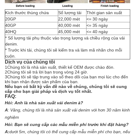
Kích thước thùng chứa
Số lượng tải
Thời gian sản xuất
20GP
22,000 mét
<= 30 ngày
40GP
40,000 mét
<= 35 ngày
40HQ
45,000 mét
<= 40 ngày
* Số lượng tải phụ thuộc vào trọng lượng và chiều rộng của vải
denim.
* Trước khi tải, chúng tôi sẽ kiểm tra và làm mã nhãn cho mỗi
cuộn.
Dịch vụ của chúng tôi
1Chúng tôi là nhà sản xuất, thiết kế OEM được chào đón.
2Chúng tôi sẽ trả lời bạn trong vòng 24 giờ.
3Chúng tôi sẽ tập trung vào số theo dõi của bạn mọi lúc cho đến
khi bạn nhận được sản phẩm của bạn.
Nếu bạn có bất kỳ vấn đề nào về chúng, chúng tôi sẽ cung
cấp cho bạn giải pháp và dịch vụ tốt nhất.
FAQ:
Hỏi:
Anh là nhà sản xuất vải denim à?
A
:
Vâng, chúng tôi là nhà sản xuất vải denim với hơn 30 năm kinh
nghiệm
Hỏi:
Bạn sẽ cung cấp các mẫu miễn phí trước khi đặt hàng?
A:
dưới 5m, chúng tôi có thể cung cấp mẫu miễn phí cho bạn, nếu