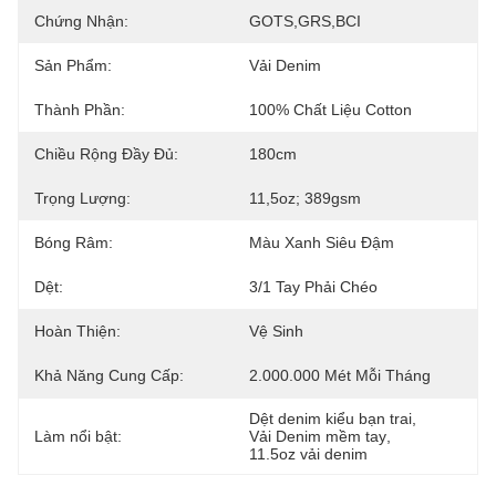
Chứng Nhận:
GOTS,GRS,BCI
Sản Phẩm:
Vải Denim
Thành Phần:
100% Chất Liệu Cotton
Chiều Rộng Đầy Đủ:
180cm
Trọng Lượng:
11,5oz; 389gsm
Bóng Râm:
Màu Xanh Siêu Đậm
Dệt:
3/1 Tay Phải Chéo
Hoàn Thiện:
Vệ Sinh
Khả Năng Cung Cấp:
2.000.000 Mét Mỗi Tháng
Dệt denim kiểu bạn trai
, 
Làm nổi bật:
Vải Denim mềm tay
, 
11.5oz vải denim