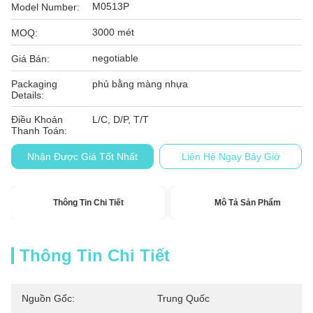
M0513P
Model Number:
3000 mét
MOQ:
negotiable
Giá Bán:
Packaging
phủ bằng màng nhựa
Details:
Điều Khoản
L/C, D/P, T/T
Thanh Toán:
Nhận Được Giá Tốt Nhất
Liên Hệ Ngay Bây Giờ
Thông Tin Chi Tiết
Mô Tả Sản Phẩm
Thông Tin Chi Tiết
Nguồn Gốc:
Trung Quốc