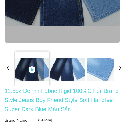
11.5oz Denim Fabric Rigid 100%C For Brand
Style Jeans Boy Friend Style Soft Handfeel
Super Dark Blue Màu Sắc
Weilong
Brand Name: