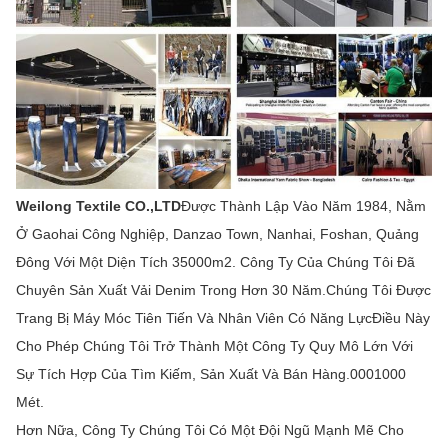
Weilong Textile CO.,LTD
Được Thành Lập Vào Năm 1984, Nằm
Ở Gaohai Công Nghiệp, Danzao Town, Nanhai, Foshan, Quảng
Đông Với Một Diện Tích 35000m2. Công Ty Của Chúng Tôi Đã
Chuyên Sản Xuất Vải Denim Trong Hơn 30 Năm.Chúng Tôi Được
Trang Bị Máy Móc Tiên Tiến Và Nhân Viên Có Năng LựcĐiều Này
Cho Phép Chúng Tôi Trở Thành Một Công Ty Quy Mô Lớn Với
Sự Tích Hợp Của Tìm Kiếm, Sản Xuất Và Bán Hàng.0001000
Mét.
Hơn Nữa, Công Ty Chúng Tôi Có Một Đội Ngũ Mạnh Mẽ Cho