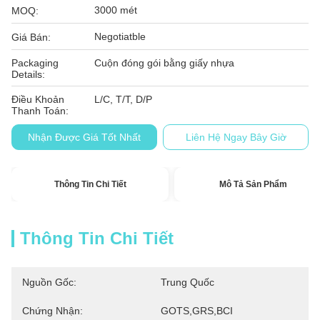
3000 mét
MOQ:
Negotiatble
Giá Bán:
Packaging
Cuộn đóng gói bằng giấy nhựa
Details:
Điều Khoản
L/C, T/T, D/P
Thanh Toán:
Nhận Được Giá Tốt Nhất
Liên Hệ Ngay Bây Giờ
Thông Tin Chi Tiết
Mô Tả Sản Phẩm
Thông Tin Chi Tiết
Nguồn Gốc:
Trung Quốc
Chứng Nhận:
GOTS,GRS,BCI