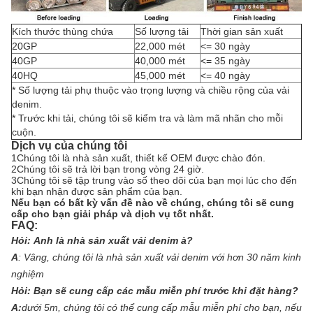
Kích thước thùng chứa
Số lượng tải
Thời gian sản xuất
20GP
22,000 mét
<= 30 ngày
40GP
40,000 mét
<= 35 ngày
40HQ
45,000 mét
<= 40 ngày
* Số lượng tải phụ thuộc vào trọng lượng và chiều rộng của vải
denim.
* Trước khi tải, chúng tôi sẽ kiểm tra và làm mã nhãn cho mỗi
cuộn.
Dịch vụ của chúng tôi
1Chúng tôi là nhà sản xuất, thiết kế OEM được chào đón.
2Chúng tôi sẽ trả lời bạn trong vòng 24 giờ.
3Chúng tôi sẽ tập trung vào số theo dõi của bạn mọi lúc cho đến
khi bạn nhận được sản phẩm của bạn.
Nếu bạn có bất kỳ vấn đề nào về chúng, chúng tôi sẽ cung
cấp cho bạn giải pháp và dịch vụ tốt nhất.
FAQ:
Hỏi:
Anh là nhà sản xuất vải denim à?
A
:
Vâng, chúng tôi là nhà sản xuất vải denim với hơn 30 năm kinh
nghiệm
Hỏi:
Bạn sẽ cung cấp các mẫu miễn phí trước khi đặt hàng?
A:
dưới 5m, chúng tôi có thể cung cấp mẫu miễn phí cho bạn, nếu