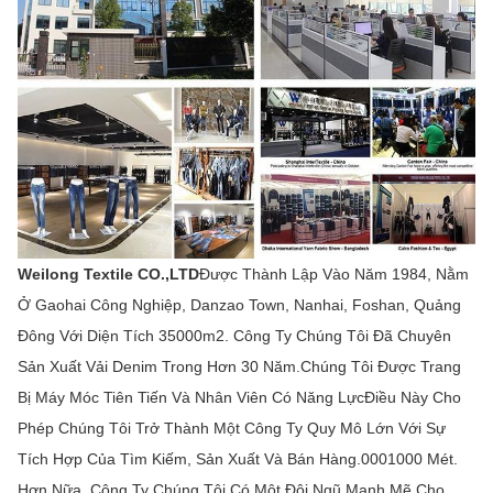
Weilong Textile CO.,LTD
Được Thành Lập Vào Năm 1984, Nằm
Ở Gaohai Công Nghiệp, Danzao Town, Nanhai, Foshan, Quảng
Đông Với Diện Tích 35000m2. Công Ty Chúng Tôi Đã Chuyên
Sản Xuất Vải Denim Trong Hơn 30 Năm.Chúng Tôi Được Trang
Bị Máy Móc Tiên Tiến Và Nhân Viên Có Năng LựcĐiều Này Cho
Phép Chúng Tôi Trở Thành Một Công Ty Quy Mô Lớn Với Sự
Tích Hợp Của Tìm Kiếm, Sản Xuất Và Bán Hàng.0001000 Mét.
Hơn Nữa, Công Ty Chúng Tôi Có Một Đội Ngũ Mạnh Mẽ Cho