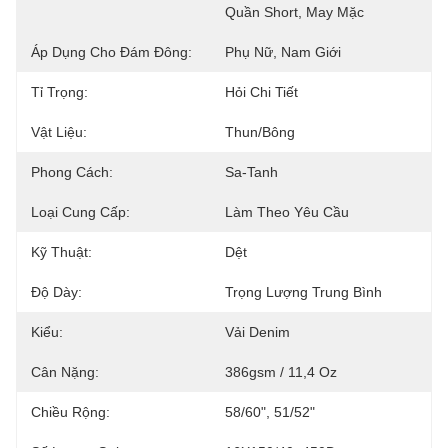
Quần Short, May Mặc
Áp Dụng Cho Đám Đông:
Phụ Nữ, Nam Giới
Tỉ Trọng:
Hỏi Chi Tiết
Vật Liệu:
Thun/bông
Phong Cách:
Sa-Tanh
Loại Cung Cấp:
Làm Theo Yêu Cầu
Kỹ Thuật:
Dệt
Độ Dày:
Trọng Lượng Trung Bình
Kiểu:
Vải Denim
Cân Nặng:
386gsm / 11,4 Oz
Chiều Rộng:
58/60", 51/52"