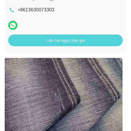
+8613630073303
Liên hệ ngay bây giờ